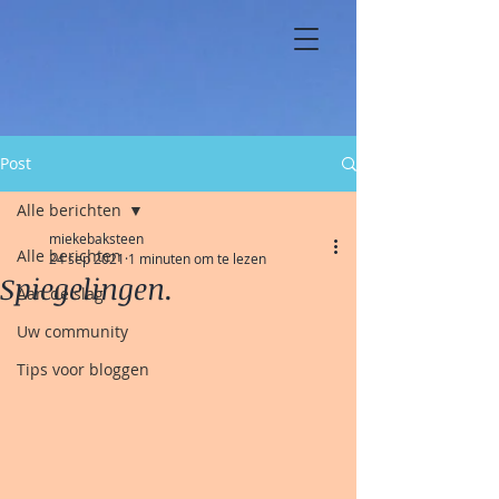
Post
Alle berichten
miekebaksteen
Alle berichten
24 sep 2021
1 minuten om te lezen
Spiegelingen.
Aan de slag
Uw community
Tips voor bloggen